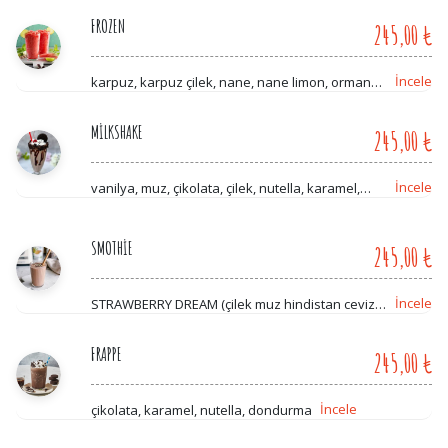
FROZEN
245,00 ₺
İncele
karpuz, karpuz çilek, nane, nane limon, orman
meyveli, çilek, karpuz çilek, mango şeftali, yeşil
elma kivi, orman meyveli, toffee nut
MİLKSHAKE
245,00 ₺
İncele
vanilya, muz, çikolata, çilek, nutella, karamel,
oreolu, burçak
SMOTHİE
245,00 ₺
İncele
STRAWBERRY DREAM (çilek muz hindistan cevizi
dondurma yoğurt bal) FEEL LIKE Combo (ananas,
mango, yaban mersini, dondurma, yoğurt,bal)
OREO ÇİLEK (oreo, çilek, dondurma, bal)
FRAPPE
245,00 ₺
İncele
çikolata, karamel, nutella, dondurma