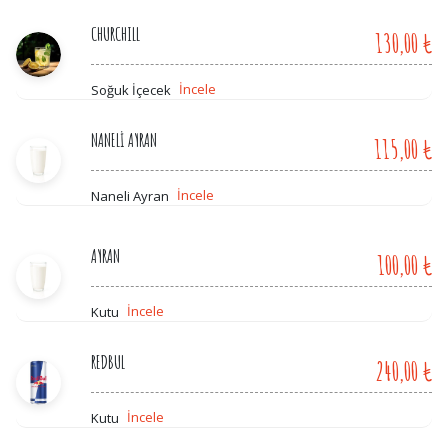
CHURCHILL
130,00 ₺
İncele
Soğuk İçecek
NANELİ AYRAN
115,00 ₺
İncele
Naneli Ayran
AYRAN
100,00 ₺
İncele
Kutu
REDBUL
240,00 ₺
İncele
Kutu