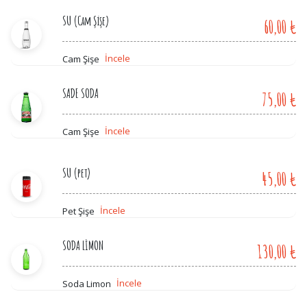
SU (Cam Şişe)
60,00 ₺
İncele
Cam Şişe
SADE SODA
75,00 ₺
İncele
Cam Şişe
SU (pet)
45,00 ₺
İncele
Pet Şişe
SODA LİMON
130,00 ₺
İncele
Soda Limon