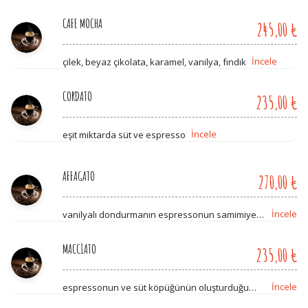
CAFE MOCHA
245,00 ₺
İncele
çilek, beyaz çikolata, karamel, vanilya, fındık
CORDATO
235,00 ₺
İncele
eşit miktarda süt ve espresso
AFFAGATO
270,00 ₺
İncele
vanilyalı dondurmanın espressonun samimiyeti
ile eriyen şekli
MACCİATO
235,00 ₺
İncele
espressonun ve süt köpüğünün oluşturduğu
seçkin lezzet