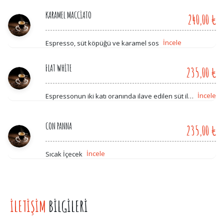
KARAMEL MACCİATO
240,00 ₺
İncele
Espresso, süt köpüğü ve karamel sos
FLAT WHİTE
235,00 ₺
İncele
Espressonun iki katı oranında ilave edilen süt ile
düşük asiditeye sahip olan yumuşak bir lezzet
CON PANNA
235,00 ₺
İncele
Sıcak İçecek
İLETİŞİM
BİLGİLERİ