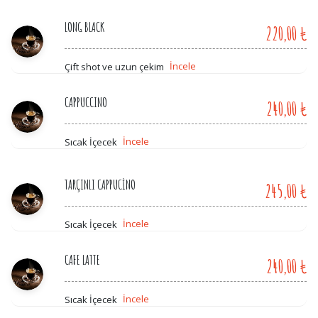
LONG BLACK
220,00 ₺
İncele
Çift shot ve uzun çekim
CAPPUCCINO
240,00 ₺
İncele
Sıcak İçecek
TARÇINLI CAPPUCİNO
245,00 ₺
İncele
Sıcak İçecek
CAFE LATTE
240,00 ₺
İncele
Sıcak İçecek