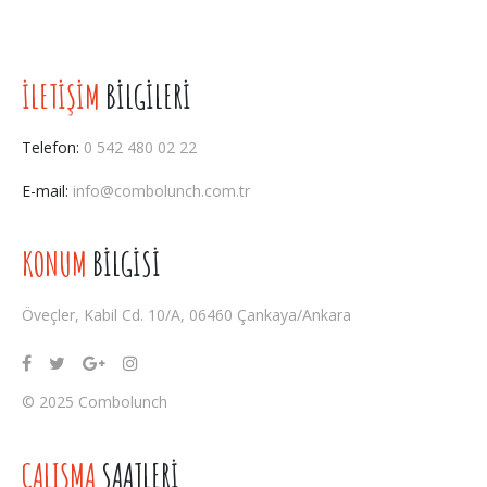
sos, combo'ya özel salata, dip sos ve patates ile
İLETİŞİM
BİLGİLERİ
Telefon:
0 542 480 02 22
E-mail:
info@combolunch.com.tr
KONUM
BİLGİSİ
Öveçler, Kabil Cd. 10/A, 06460 Çankaya/Ankara
© 2025 Combolunch
ÇALIŞMA
SAATLERİ