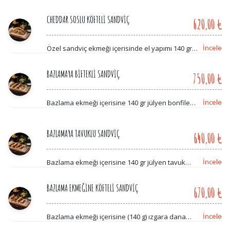
mısır, combo'ya özel salata, dip sos ve patates
ile servis edilir.
CHEDDAR SOSLU KÖFTELİ SANDVİÇ
620,00 ₺
İncele
Özel sandviç ekmeği içerisinde el yapımı 140 gr
ızgara köfte, cheddar sos, turşu, combo'ya özel
salata, dip sos ve patates ile
BAZLAMAYA BİFTEKLİ SANDVİÇ
750,00 ₺
İncele
Bazlama ekmeği içerisine 140 gr jülyen bonfile
parçaları, mix biber, mozarella kaşar, soğan,
Combo'ya özel salata, dip sos ve patates ile
BAZLAMAYA TAVUKLU SANDVİÇ
640,00 ₺
İncele
Bazlama ekmeği içerisine 140 gr jülyen tavuk
parçaları, mix biber, mazarella kaşar, soğan,
Combo'ya özel salata, dip sos ve patates ile
BAZLAMA EKMEĞİNE KÖFTELİ SANDVİÇ
670,00 ₺
İncele
Bazlama ekmeği içerisine (140 g) ızgara dana
köfte, soğan, mix biber, turşu, domates, beşamel