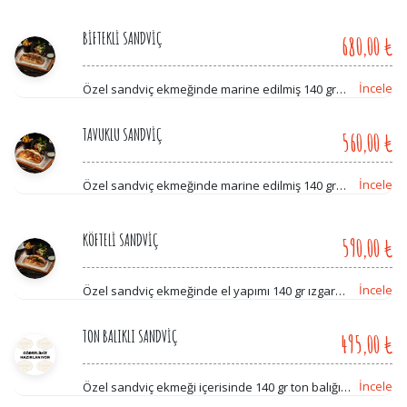
BİFTEKLİ SANDVİÇ
680,00 ₺
İncele
Özel sandviç ekmeğinde marine edilmiş 140 gr
jülyen bonfile parçaları, mix biber, mozarella,
combo'ya özel salata, dip sos ve patates ile
TAVUKLU SANDVİÇ
560,00 ₺
İncele
Özel sandviç ekmeğinde marine edilmiş 140 gr
jülyen tavuk parçaları, mix biber, mozarella,
combo'ya özel salata, dip sos ve patates ile
KÖFTELİ SANDVİÇ
590,00 ₺
İncele
Özel sandviç ekmeğinde el yapımı 140 gr ızgara
köfte, soğan, mix biber, mozarella, combo'ya
özel salata, dip sos ve patates ile
TON BALIKLI SANDVİÇ
495,00 ₺
İncele
Özel sandviç ekmeği içerisinde 140 gr ton balığı,
domates, salatalık, dilim zeytin, turşu, soğan