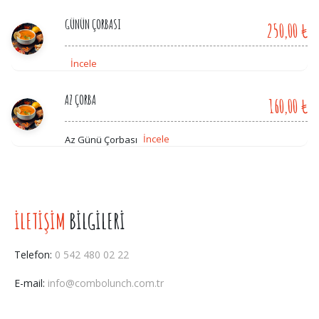
cevizi, badem ile servis edilir.
GÜNÜN ÇORBASI
250,00 ₺
İncele
AZ ÇORBA
160,00 ₺
İncele
Az Günü Çorbası
İLETİŞİM
BİLGİLERİ
Telefon:
0 542 480 02 22
E-mail:
info@combolunch.com.tr